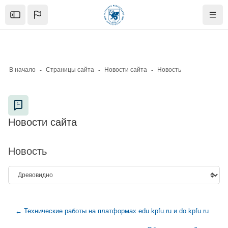
Skip to sidebar navigation menu
Skip to mobile navigation menu
Skip to page footer
Перейти к основному содержанию
Open the sidebar
Нави
В начало
Страницы сайта
Новости сайта
Новость
Блоки
Новости сайта
Блоки
Новость
← Технические работы на платформах edu.kpfu.ru и do.kpfu.ru