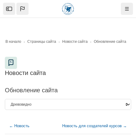
Skip to sidebar navigation menu
Skip to mobile navigation menu
Skip to page footer
Перейти к основному содержанию
Open the sidebar
Нави
В начало
Страницы сайта
Новости сайта
Обновление сайта
Блоки
Новости сайта
Блоки
Обновление сайта
← Новость
Новость для создателей курсов →