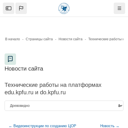
Skip to sidebar navigation menu
Skip to mobile navigation menu
Skip to page footer
Перейти к основному содержанию
Open the sidebar
Нави
В начало
Страницы сайта
Новости сайта
Блоки
Новости сайта
Блоки
Технические работы на платформах
edu.kpfu.ru и do.kpfu.ru
← Видеоинструкции по созданию ЦОР
Новость →