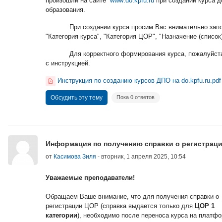
произошли на сайте
www
.
do
.
kpfu
.
ru
при создании курса 
образования.
При создании курса просим Вас внимательно зап
"Категория курса", "Категория ЦОР", "Назначение (список)
Для корректного формирования курса, пожалуйст
с инструкцией.
Инструкция по созданию курсов ДПО на do.kpfu.ru.pdf
Обсудить эту тему
Пока 0 ответов
Информация по получению справки о регистрац
от
Касимова Зиля
-
вторник, 1 апреля 2025, 10:54
Уважаемые преподаватели!
Обращаем Ваше внимание, что для получения справки о
регистрации ЦОР (справка выдается только для
ЦОР 1
категории
), необходимо после переноса курса на платф