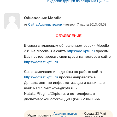
Видеоинструкции по созданию ЦОР →
Количество ответов: 0
Обновление Moodle
от
Сайта Администратор
-
четверг, 7 марта 2013, 09:58
ОБЪЯВЛЕНИЕ
В связи с плановым обновлением версии Moodle
2.8. на Moodle 3.3 сайта
https://do.kpfu.ru
просим
Вас протестировать свои курсы на тестовом сайте
https://dotest.kpfu.ru
Свои замечания и недочёты по работе сайта
https://dotest.kpfu.ru
просим направлять в
Департамент по информатизации и связи на e-
mail: Nadin.Nemkova@kpfu.ru и
Natalia.Pilugina@kpfu.ru, и по телефонам
диспетчерской службы ДИС (843) 230-30-66
Администратор
- Среда, 23 Май
(Редактировал(а)