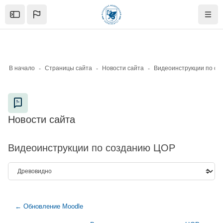
Skip to sidebar navigation menu
Skip to mobile navigation menu
Skip to page footer
Перейти к основному содержанию
Open the sidebar
Нави
В начало
Страницы сайта
Новости сайта
Блоки
Новости сайта
Блоки
Видеоинструкции по созданию ЦОР
← Обновление Moodle