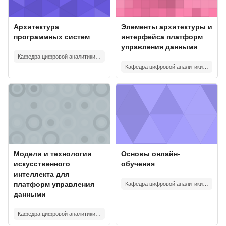
Изображение курса
Название курса
Изображение курса
Название курса
Архитектура
Элементы архитектуры и
программных систем
интерфейса платформ
управления данными
Кафедра цифровой аналитики и технологий искусственного интеллекта.
Кафедра цифровой аналитики и технологий искусственного интеллекта.
Изображение курса" Модели и технологии искусственного инте
Изображение курса" Основы онл
Изображение курса
Название курса
Изображение курса
Название курса
Модели и технологии
Основы онлайн-
искусственного
обучения
интеллекта для
платформ управления
Кафедра цифровой аналитики и технологий искусственного интеллекта.
данными
Кафедра цифровой аналитики и технологий искусственного интеллекта.