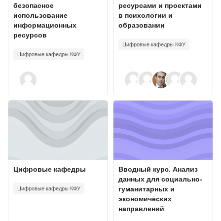
безопасное
ресурсами и проектами
использование
в психологии и
информационных
образовании
ресурсов
Цифровые кафедры КФУ
Цифровые кафедры КФУ
Изображение курса" Цифровые кафедры
Изображение курса" Вводный ку
Изображение курса
Название курса
Изображение курса
Название курса
Цифровые кафедры
Вводный курс. Анализ
данных для социально-
Цифровые кафедры КФУ
гуманитарных и
экономических
направлений