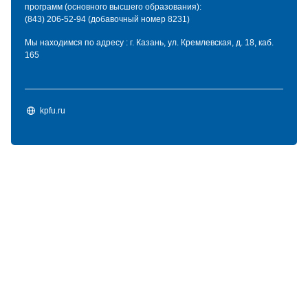
программ (основного высшего образования):
(843) 206-52-94 (добавочный номер 8231)
Мы находимся по адресу : г. Казань, ул. Кремлевская, д. 18, каб.
165
kpfu.ru