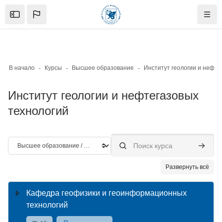
Skip to sidebar navigation menu
Skip to mobile navigation menu
Skip to page footer
Перейти к основному содержанию
Open the sidebar
Нави
В начало
Курсы
Высшее образование
Институт геологии и нефтегазовых
технологий
Категории курсов
Поиск курса
Поиск к
Развернуть всё
Кафедра геофизики и геоинформационных
технологий