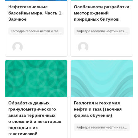
Course image
Course name
Course image
Course name
Нефтегазоносные
Особенности разработки
бассейны мира. Часть 1.
месторождений
Заочное
природных битумов
Кафедра геологии нефти и газа имени акад.А.А.Трофимука
Кафедра геологии нефти и газа имени акад.А.А.Трофимука
Course image" Обработка данных гранулометрического анализа 
Course image" Геология и геохи
Course image
Course name
Course image
Course name
Обработка данных
Геология и геохимия
гранулометрического
нефти и газа (заочная
анализа терригенных
форма обучения)
отложений и некоторые
подходы к их
Кафедра геологии нефти и газа имени акад.А.А.Трофимука
генетической