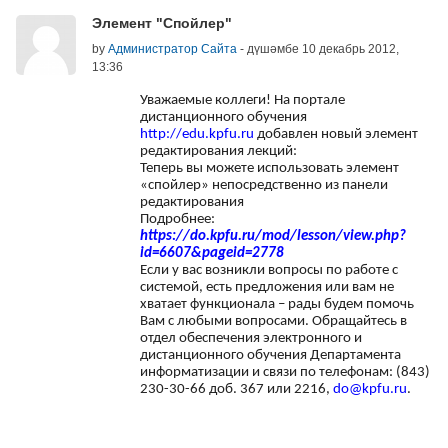
Number of replies: 0
Элемент "Спойлер"
by
Администратор Сайта
-
дүшәмбе 10 декабрь 2012,
13:36
Уважаемые коллеги! На портале
дистанционного обучения
http
://
edu
.
kpfu
.
ru
добавлен новый элемент
редактирования лекций:
Теперь вы можете использовать элемент
«спойлер» непосредственно из панели
редактирования
Подробнее:
https://do.kpfu.ru/mod/lesson/view.php?
id=6607&pageid=2778
Если у вас возникли вопросы по работе с
системой, есть предложения или вам не
хватает функционала – рады будем помочь
Вам с любыми вопросами. Обращайтесь в
отдел обеспечения электронного и
дистанционного обучения Департамента
информатизации и связи по телефонам: (843)
230-30-66 доб. 367 или 2216,
do
@
kpfu
.
ru
.