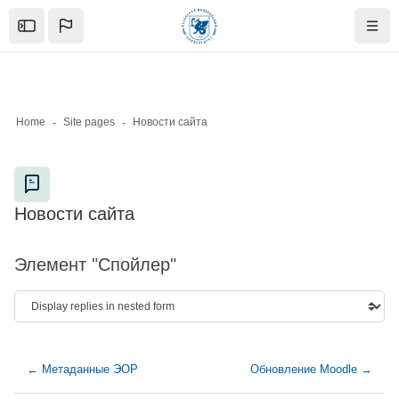
Skip to sidebar navigation menu
Skip to mobile navigation menu
Skip to page footer
Баш эчтәлеккә күчү
Open the sidebar
Navig
Home
Site pages
Новости сайта
Blocks
Новости сайта
Blocks
Элемент "Спойлер"
← Метаданные ЭОР
Обновление Moodle →