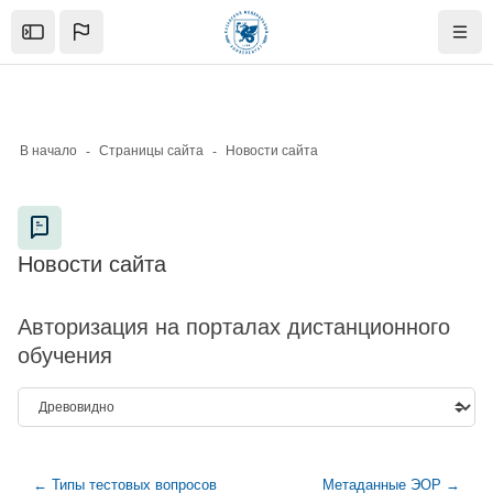
Skip to sidebar navigation menu
Skip to mobile navigation menu
Skip to page footer
Перейти к основному содержанию
Open the sidebar
Нави
В начало
Страницы сайта
Новости сайта
Блоки
Новости сайта
Блоки
Авторизация на порталах дистанционного
обучения
← Типы тестовых вопросов
Метаданные ЭОР →