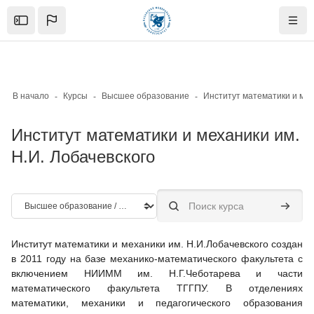
Skip to sidebar navigation menu
Skip to mobile navigation menu
Skip to page footer
Перейти к основному содержанию
Open the sidebar
Нави
В начало
Курсы
Высшее образование
Институт математики и механики им.
Н.И. Лобачевского
Категории курсов
Поиск курса
Поиск к
Институт математики и механики им. Н.И.Лобачевского создан
в 2011 году на базе механико-математического факультета c
включением НИИММ им. Н.Г.Чеботарева и части
математического факультета ТГГПУ. В отделениях
математики, механики и педагогического образования