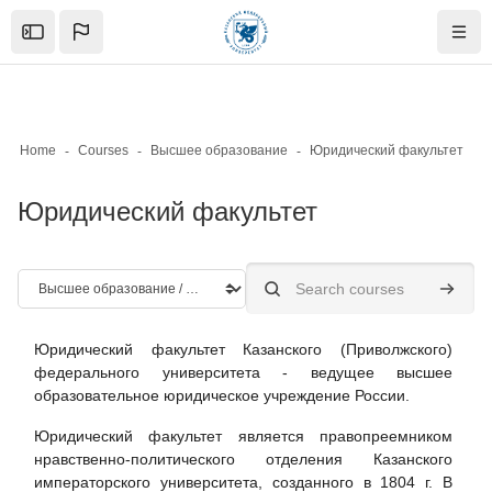
Skip to sidebar navigation menu
Skip to mobile navigation menu
Skip to page footer
Баш эчтәлеккә күчү
Open the sidebar
Navig
Home
Courses
Высшее образование
Юридический факультет
Юридический факультет
Course categories
Search courses
Search 
Юридический факультет Казанского (Приволжского)
федерального университета - ведущее высшее
образовательное юридическое учреждение России.
Юридический факультет является правопреемником
нравственно-политического отделения Казанского
императорского университета, созданного в 1804 г. В