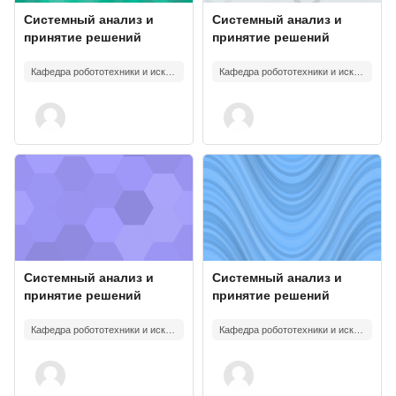
Course image
Course name
Course image
Course name
Системный анализ и
Системный анализ и
принятие решений
принятие решений
Кафедра робототехники и искусственного интеллекта
Кафедра робототехники и искусственного интеллекта
Course image" Системный анализ и принятие решений
Course image" Системный анали
Course image
Course name
Course image
Course name
Системный анализ и
Системный анализ и
принятие решений
принятие решений
Кафедра робототехники и искусственного интеллекта
Кафедра робототехники и искусственного интеллекта