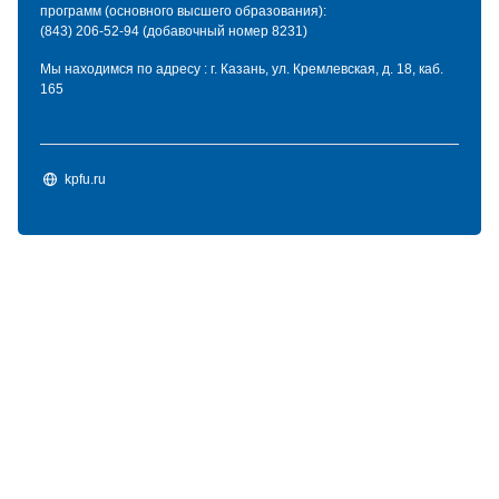
программ (основного высшего образования):
(843) 206-52-94 (добавочный номер 8231)
Мы находимся по адресу : г. Казань, ул. Кремлевская, д. 18, каб.
165
kpfu.ru