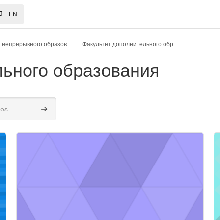
EN
Институт непрерывного образования
Факультет дополнительного образования
льного образования
Search courses
Course image" Курс9
C