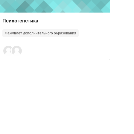
Course image
Course name
Психогенетика
Факультет дополнительного образования