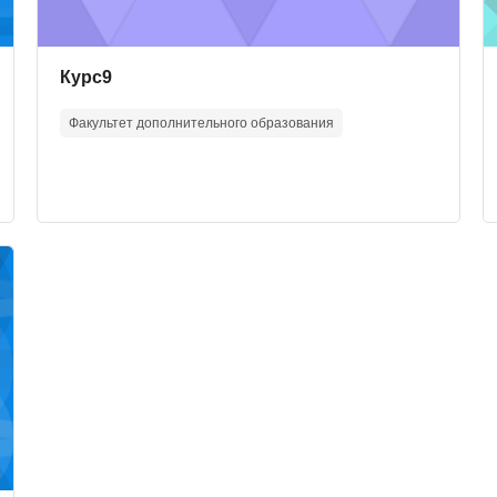
Course image
Course name
Курс9
Факультет дополнительного образования
ьтирования