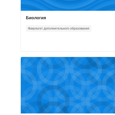
Course image
Course name
Биология
Факультет дополнительного образования
Course image" Основы психологического консул