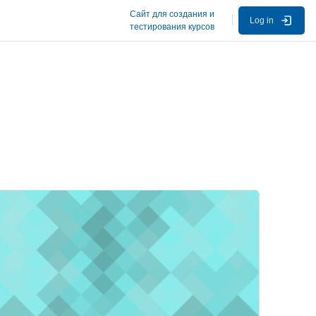
Сайт для создания и
Log in
тестирования курсов
ourse image" Психогенетика