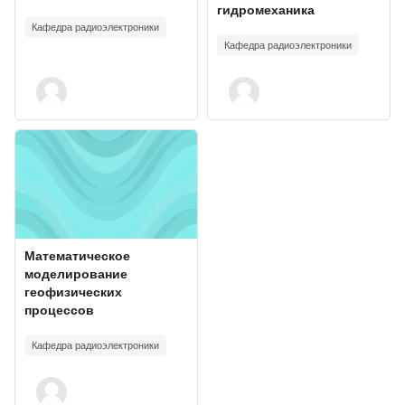
гидромеханика
Кафедра радиоэлектроники
Кафедра радиоэлектроники
Course image" Математическое моделирование геофизических 
Course image
Course name
Математическое
моделирование
геофизических
процессов
Кафедра радиоэлектроники