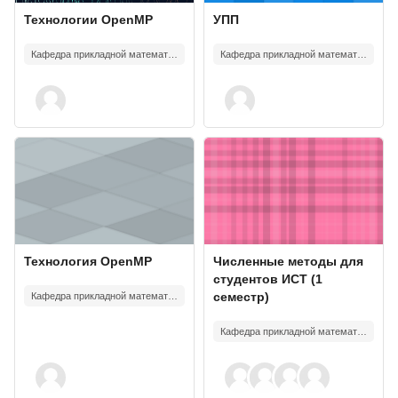
Course image
Course name
Course image
Course name
Технологии OpenMP
УПП
Кафедра прикладной математики и искусственного интеллекта
Кафедра прикладной математики и искусственного интеллекта
Course image" Технология OpenMP
Course image" Численные методы
Course image
Course name
Course image
Course name
Технология OpenMP
Численные методы для
студентов ИСТ (1
Кафедра прикладной математики и искусственного интеллекта
семестр)
Кафедра прикладной математики и искусственного интеллекта