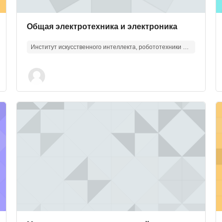
Изображение курса
Название курса
Общая электротехника и электроника
Институт искусственного интеллекта, робототехники и системной инженерии
ной собственностью
Изображение курса" Методы и средства измерений и 
И