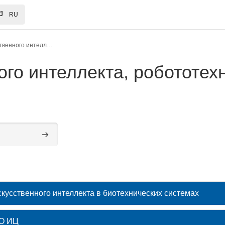
RU
Институт искусственного интеллекта, робототехники и системной инженерии
ого интеллекта, робототех
Поиск курса
усственного интеллекта в биотехнических системах
ОО ИЦ