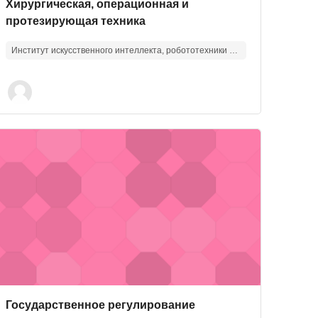
Изображение курса
Название курса
Хирургическая, операционная и
протезирующая техника
Институт искусственного интеллекта, робототехники и системной инженерии
организации
зображение курса" Государственное регулирование качест
Изображение курса
Название курса
Государственное регулирование