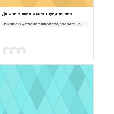
Изображение курса
Название курса
Детали машин и конструирование
Институт искусственного интеллекта, робототехники и системной инженерии
ика
зображение курса" Биотехнологии