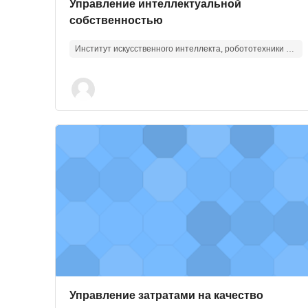
Изображение курса
Название курса
Управление интеллектуальной
собственностью
Институт искусственного интеллекта, робототехники и системной инженерии
Изображение курса" Управление затратами на к
Изображение курса
Название курса
Управление затратами на качество