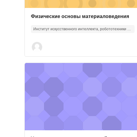
Изображение курса
Название курса
Физические основы материаловедения
Институт искусственного интеллекта, робототехники и системной инженерии
Изображение курса" Управление интеллектуаль