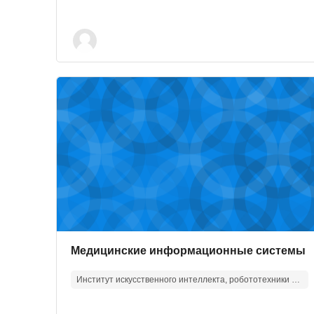
Изображение курса" Медицинские информацион
Изображение курса
Название курса
Медицинские информационные системы
Институт искусственного интеллекта, робототехники и системной инженерии