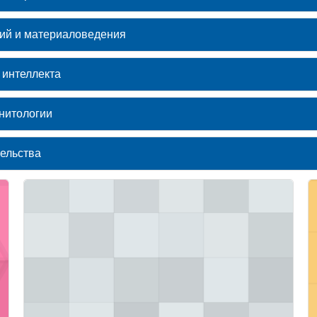
ий и материаловедения
 интеллекта
гнитологии
ельства
онная система топливно-энергетического комплекса
Изображение курса" Теория тепломассообмена
И