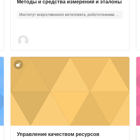
Изображение курса
Название курса
Методы и средства измерений и эталоны
Институт искусственного интеллекта, робототехники и системной инженерии
ачество
Изображение курса" Управление качеством ресурсов 
И
Изображение курса
Название курса
Управление качеством ресурсов