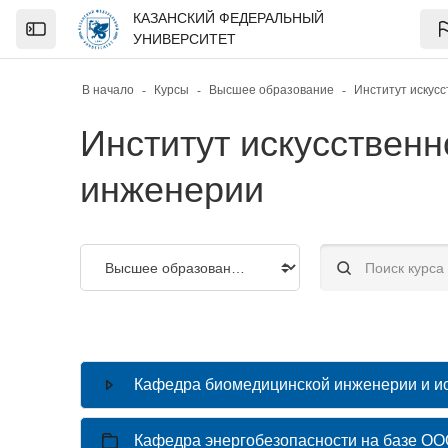
Skip to sidebar navigation menu
Skip to page footer
Перейти к основному содержанию
КАЗАНСКИЙ ФЕДЕРАЛЬНЫЙ
Open the sidebar
УНИВЕРСИТЕТ
В начало
Курсы
Высшее образование
Институт искусственн
инженерии
Категории курсов
Поиск курса
Кафедра биомедицинской инженерии и иск
Кафедра энергобезопасности на базе О