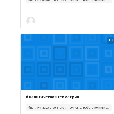
Изображение курса" Аналитическая геометрия
RU
Изображение курса
Название курса
Аналитическая геометрия
Институт искусственного интеллекта, робототехники и системной инженерии