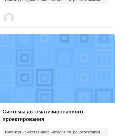
зображение курса" Системы автоматизированного проекти
Изображение курса
Название курса
Системы автоматизированного
проектирования
Институт искусственного интеллекта, робототехники и системной инженерии