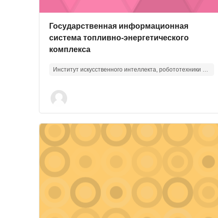
Изображение курса
Название курса
Государственная информационная
система топливно-энергетического
комплекса
Институт искусственного интеллекта, робототехники и системной инженерии
Изображение курса" Физические основы матери