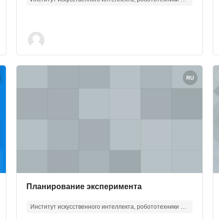
Изображение курса" Планирование эксперимента
И
RU
Изображение курса
Название курса
Планирование эксперимента
Институт искусственного интеллекта, робототехники и системной инженерии