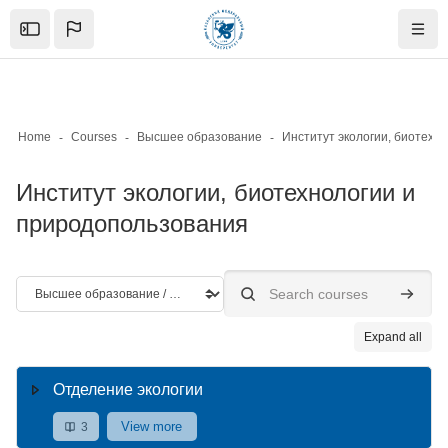
Skip to sidebar navigation menu
Skip to mobile navigation menu
Skip to page footer
Баш эчтәлеккә күчү
Open the sidebar
Navig
Home
Courses
Высшее образование
Институт экологии, биотехнологии и
природопользования
Course categories
Search courses
Search 
Expand all
Отделение экологии
View more
3