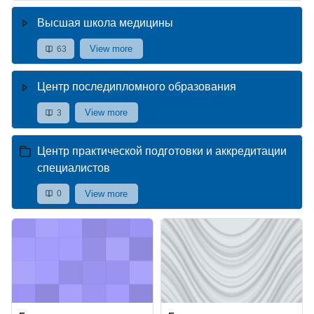
Высшая школа медицины
View more
63
Центр последипломного образования
View more
3
Центр практической подготовки и аккредитации
специалистов
View more
0
Course image" Безопасность жизнедеятельности
Course image" Биотехнология и