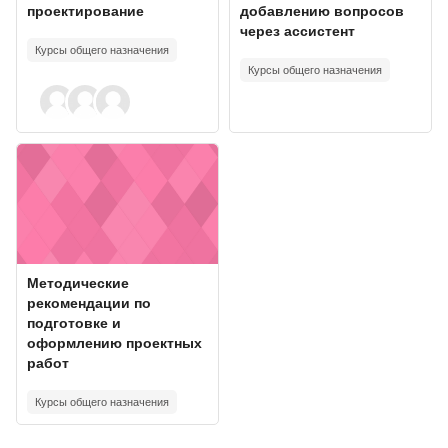
проектирование
добавлению вопросов
через ассистент
Курсы общего назначения
Курсы общего назначения
Course image" Методические рекомендации по подготовке и оф
Course image
Course name
Методические
рекомендации по
подготовке и
оформлению проектных
работ
Курсы общего назначения