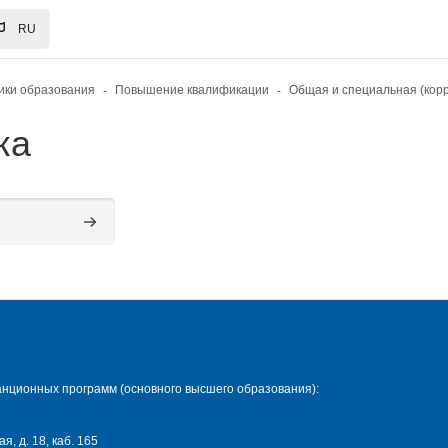
RU
ики образования
Повышение квалификации
ка
Поиск курса
нционных программ (основного высшего образования):
я, д. 18, каб. 165