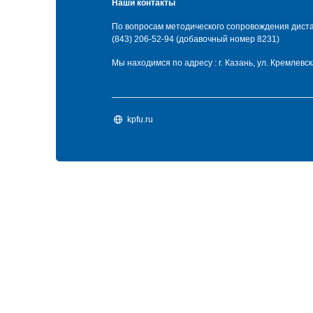
Наши контакты
По вопросам методического сопровождения диста
(843) 206-52-94 (добавочный номер 8231)
Мы находимся по адресу : г. Казань, ул. Кремлевска
kpfu.ru