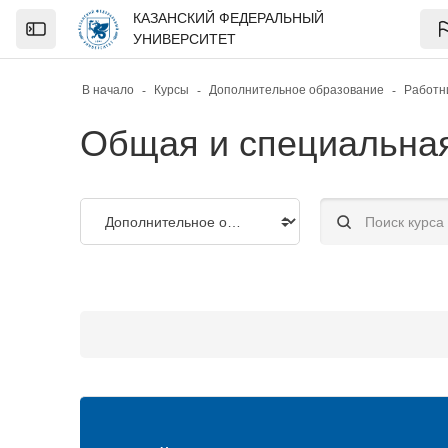
Skip to sidebar navigation menu
Skip to page footer
Перейти к основному содержанию
КАЗАНСКИЙ ФЕДЕРАЛЬНЫЙ
Open the sidebar
УНИВЕРСИТЕТ
В начало
Курсы
Дополнительное образование
Работн
Общая и специальная
Категории курсов
Поиск курса