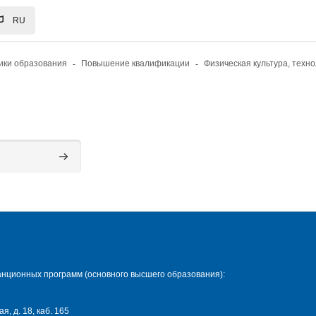
RU
ики образования
Повышение квалификации
Поиск курса
нционных программ (основного высшего образования):
я, д. 18, каб. 165