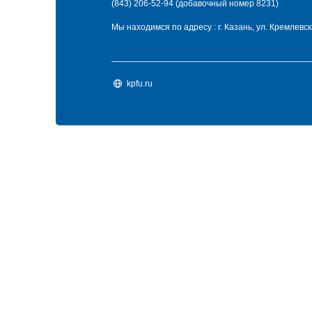
(843) 206-52-94 (добавочный номер 8231)
Мы находимся по адресу : г. Казань, ул. Кремлевска
kpfu.ru