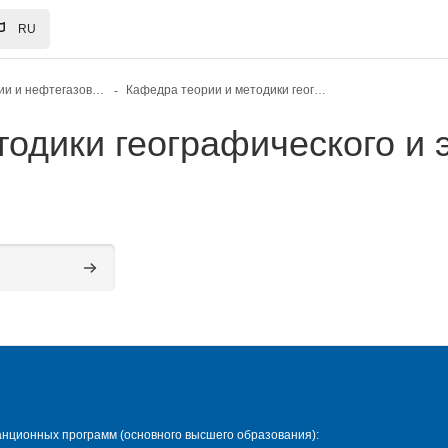
RU
Институт геологии и нефтегазовых технологий
Кафедра теории и методики географического и экологического образования
одики географического и 
Поиск курса
нционных программ (основного высшего образования):