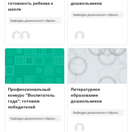
готовность ребенка к
дошкольников
школе
Кафедра дошкольного образования
Кафедра дошкольного образования
Изображение курса" Профессиональный конкурс "Воспитатель го
Изображение курса" Литературн
Изображение курса
Название курса
Изображение курса
Название курса
Профессиональный
Литературное
конкурс "Воспитатель
образование
года": готовим
дошкольников
победителей
Кафедра дошкольного образования
Кафедра дошкольного образования