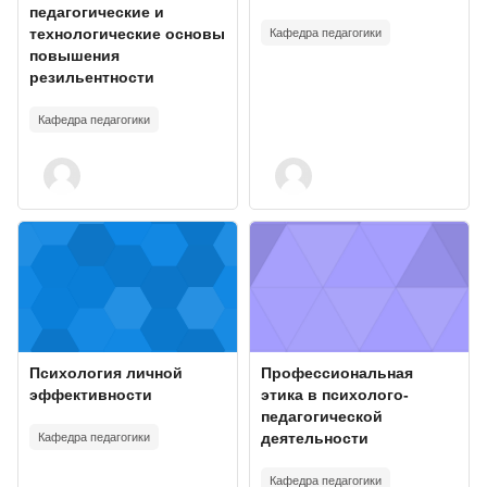
педагогические и
технологические основы
Кафедра педагогики
повышения
резильентности
Кафедра педагогики
Изображение курса" Психология личной эффективности
Изображение курса" Профессиона
Изображение курса
Название курса
Изображение курса
Название курса
Психология личной
Профессиональная
эффективности
этика в психолого-
педагогической
Кафедра педагогики
деятельности
Кафедра педагогики