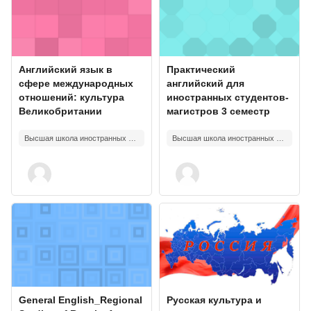
Изображение курса
Название курса
Изображение курса
Название курса
Английский язык в
Практический
сфере международных
английский для
отношений: культура
иностранных студентов-
Великобритании
магистров 3 семестр
Высшая школа иностранных языков и перевода
Высшая школа иностранных языков и перевода
Изображение курса" General English_Regional Studies of Russia_1
Изображение курса" Русская кул
Изображение курса
Название курса
Изображение курса
Название курса
General English_Regional
Русская культура и